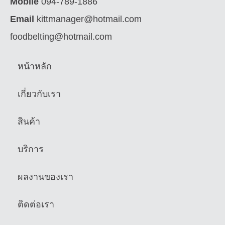
Mobile
094-789-1886
Email
kittmanager@hotmail.com
foodbelting@hotmail.com
หน้าหลัก
เกี่ยวกับเรา
สินค้า
บริการ
ผลงานของเรา
ติดต่อเรา