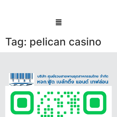
Tag:
pelican casino