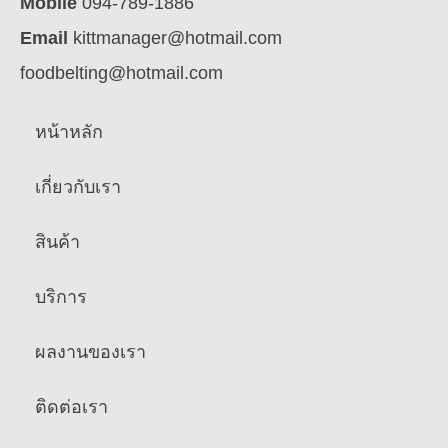
Mobile
094-789-1886
Email
kittmanager@hotmail.com
foodbelting@hotmail.com
หน้าหลัก
เกี่ยวกับเรา
สินค้า
บริการ
ผลงานของเรา
ติดต่อเรา