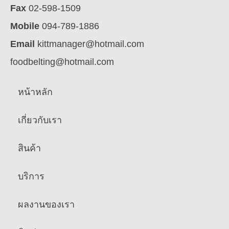
Fax
02-598-1509
Mobile
094-789-1886
Email
kittmanager@hotmail.com
foodbelting@hotmail.com
หน้าหลัก
เกี่ยวกับเรา
สินค้า
บริการ
ผลงานของเรา