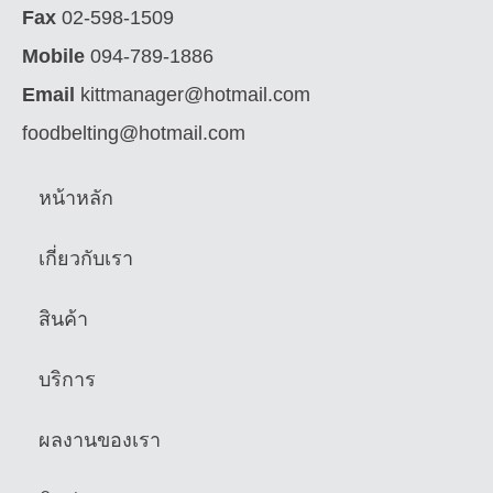
Fax
02-598-1509
Mobile
094-789-1886
Email
kittmanager@hotmail.com
foodbelting@hotmail.com
หน้าหลัก
เกี่ยวกับเรา
สินค้า
บริการ
ผลงานของเรา